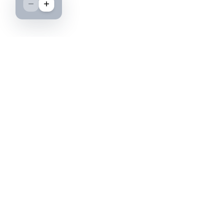
Boutique spécialisée dans l'achat et la vente
d'insignes militaires français, histoire et
passion.
PAIEMENT SÉCURISÉ
©2026 IML — Insigne Militaire Lavocat