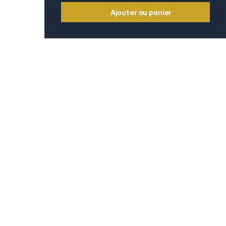
Ajouter au panier
Informations
Contact
e
Mentions légales
CGV et CGU