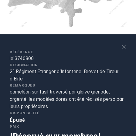
S
c
RÉFÉRENCE
le13740800
DÉSIGNATION
2° Régiment Etranger d’Infanterie, Brevet de Tireur
d’Elite
REMARQUES
cameléon sur fusil traversé par glaive grenade,
argenté, les modèles dorés ont été réalisés perso par
leurs propriétaires
DISPONIBILITÉ
Épuisé
PRIX
'Réservé aux membres'