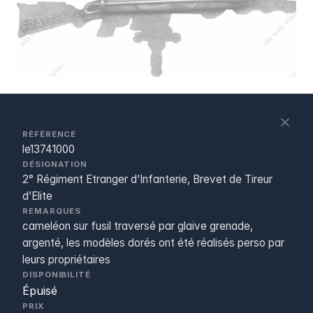
S
c
RÉFÉRENCE
le13741000
DÉSIGNATION
2° Régiment Etranger d’Infanterie, Brevet de Tireur
d’Elite
REMARQUES
cameléon sur fusil traversé par glaive grenade,
argenté, les modèles dorés ont été réalisés perso par
leurs propriétaires
DISPONIBILITÉ
Épuisé
PRIX