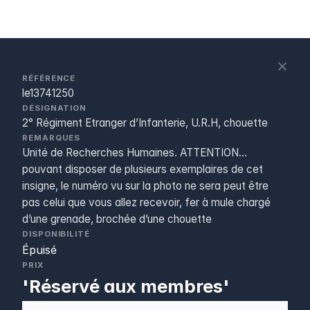
S
c
RÉFÉRENCE
le13741250
DÉSIGNATION
2° Régiment Etranger d’Infanterie, U.R.H, chouette
REMARQUES
Unité de Recherches Humaines. ATTENTION...
pouvant disposer de plusieurs exemplaires de cet
insigne, le numéro vu sur la photo ne sera peut être
pas celui que vous allez recevoir, fer à mule chargé
d’une grenade, brochée d’une chouette
DISPONIBILITÉ
Épuisé
PRIX
'Réservé aux membres'