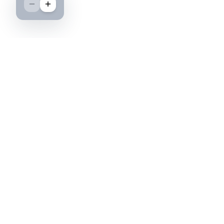
Boutique spécialisée dans l'achat et la vente
d'insignes militaires français, histoire et
passion.
PAIEMENT SÉCURISÉ
©2026 IML — Insigne Militaire Lavocat