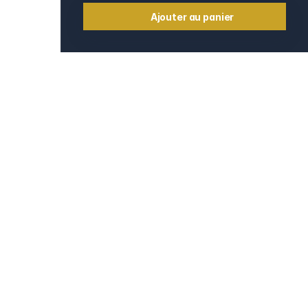
Ajouter au panier
Informations
Contact
e
Mentions légales
CGV et CGU