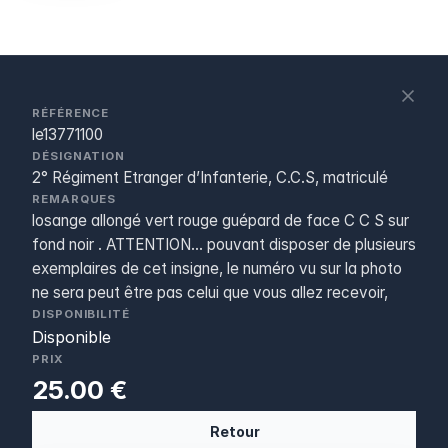
S
c
RÉFÉRENCE
le13771100
DÉSIGNATION
2° Régiment Etranger d’Infanterie, C.C.S, matriculé
REMARQUES
losange allongé vert rouge guépard de face C C S sur
fond noir . ATTENTION... pouvant disposer de plusieurs
exemplaires de cet insigne, le numéro vu sur la photo
ne sera peut être pas celui que vous allez recevoir,
DISPONIBILITÉ
Disponible
PRIX
25.00 €
Retour