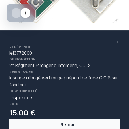
S
c
RÉFÉRENCE
le13772000
DÉSIGNATION
2° Régiment Etranger d’Infanterie, C.C.S
REMARQUES
losange allongé vert rouge guépard de face C C S sur
fond noir
DISPONIBILITÉ
Disponible
PRIX
15.00 €
Retour