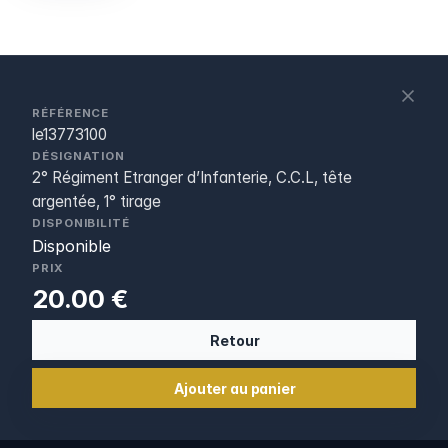
S
c
RÉFÉRENCE
le13773100
DÉSIGNATION
2° Régiment Etranger d’Infanterie, C.C.L, tête
argentée, 1° tirage
DISPONIBILITÉ
Disponible
PRIX
20.00 €
Retour
Ajouter au panier