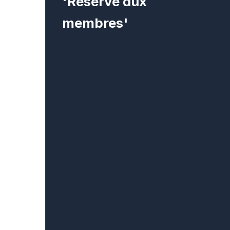
'Réservé aux
membres'