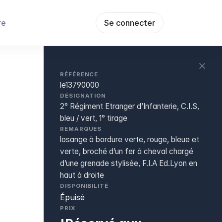
re
Se connecter
RÉFÉRENCE
le13790000
DÉSIGNATION
2° Régiment Etranger d’Infanterie, C.I.S,
bleu / vert, 1° tirage
REMARQUES
losange à bordure verte, rouge, bleue et
verte, broché d’un fer à cheval chargé
d’une grenade stylisée, F.I.A Ed.Lyon en
haut à droite
DISPONIBILITÉ
Épuisé
PRIX