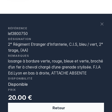
S
c
RÉFÉRENCE
le13800750
DÉSIGNATION
2° Régiment Etranger d’Infanterie, C.I.S, bleu / vert, 2°
tirage, (AA)
REMARQUES
losange à bordure verte, rouge, bleue et verte, broché
d’un fer à cheval chargé d’une grenade stylisée. F.I.A
Ed.Lyon en bas à droite, ATTACHE ABSENTE
DISPONIBILITÉ
Disponible
PRIX
20.00 €
Retour