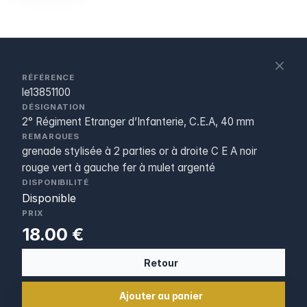
S
c
RÉFÉRENCE
le13851100
DÉSIGNATION
2° Régiment Etranger d’Infanterie, C.E.A, 40 mm
REMARQUES
grenade stylisée à 2 parties or à droite C E A noir
rouge vert à gauche fer à mulet argenté
DISPONIBILITÉ
Disponible
PRIX
18.00 €
Retour
Ajouter au panier