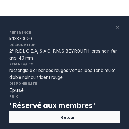
S
c
RÉFÉRENCE
le13870020
DÉSIGNATION
2° R.E.I, C.E.A, S.A.C, F.M.S BEYROUTH, bras noir, fer
gris, 40 mm
REMARQUES
rectangle d’or bandes rouges vertes jeep fer à mulet
diable noir au trident rouge
DISPONIBILITÉ
Épuisé
PRIX
'Réservé aux membres'
Retour