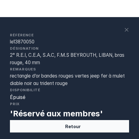
S
c
RÉFÉRENCE
le13870050
DÉSIGNATION
2° R.E.I, C.E.A, S.A.C, F.M.S BEYROUTH, LIBAN, bras
rouge, 40 mm
REMARQUES
rectangle d’or bandes rouges vertes jeep fer à mulet
diable noir au trident rouge
DISPONIBILITÉ
Épuisé
PRIX
'Réservé aux membres'
Retour