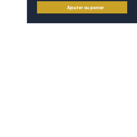
Ajouter au panier
Informations
Contact
e
Mentions légales
CGV et CGU