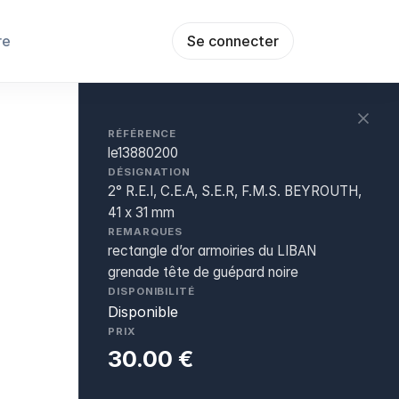
re
Se connecter
RÉFÉRENCE
le13880200
DÉSIGNATION
2° R.E.I, C.E.A, S.E.R, F.M.S. BEYROUTH,
41 x 31 mm
REMARQUES
rectangle d’or armoiries du LIBAN
grenade tête de guépard noire
DISPONIBILITÉ
Disponible
PRIX
30.00 €