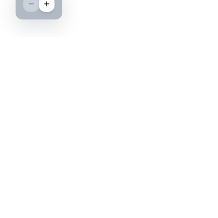
Boutique spécialisée dans l'achat et la vente
d'insignes militaires français, histoire et
passion.
PAIEMENT SÉCURISÉ
©2026 IML — Insigne Militaire Lavocat