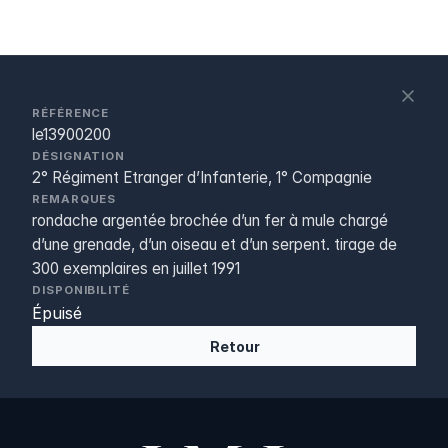
S
c
RÉFÉRENCE
le13900200
DÉSIGNATION
2° Régiment Etranger d’Infanterie, 1° Compagnie
REMARQUES
rondache argentée brochée d’un fer à mule chargé
d’une grenade, d’un oiseau et d’un serpent. tirage de
300 exemplaires en juillet 1991
DISPONIBILITÉ
Épuisé
Retour