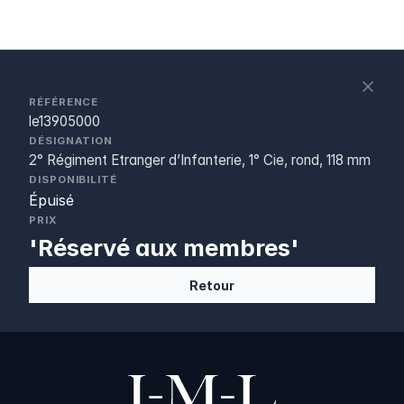
S
c
RÉFÉRENCE
le13905000
DÉSIGNATION
2° Régiment Etranger d’Infanterie, 1° Cie, rond, 118 mm
DISPONIBILITÉ
Épuisé
PRIX
'Réservé aux membres'
Retour