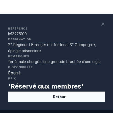
S
c
RÉFÉRENCE
le13975100
DÉSIGNATION
2° Régiment Etranger d’Infanterie, 3° Compagnie,
épingle prisonnière
REMARQUES
fer à mule chargé d’une grenade brochée d’une aigle
DISPONIBILITÉ
Épuisé
PRIX
'Réservé aux membres'
Retour