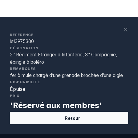
S
c
RÉFÉRENCE
le13975300
DÉSIGNATION
2° Régiment Etranger d’Infanterie, 3° Compagnie,
épingle à boléro
REMARQUES
fer à mule chargé d’une grenade brochée d’une aigle
DISPONIBILITÉ
Épuisé
PRIX
'Réservé aux membres'
Retour