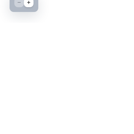
Boutique spécialisée dans l'achat et la vente
d'insignes militaires français, histoire et
passion.
PAIEMENT SÉCURISÉ
©2026 IML — Insigne Militaire Lavocat