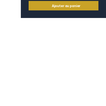
Ajouter au panier
Informations
Contact
e
Mentions légales
CGV et CGU