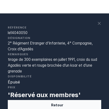
S
c
RÉFÉRENCE
le14040050
DÉSIGNATION
2° Régiment Etranger d’Infanterie, 4° Compagnie,
Croix d’Agadés
REMARQUES
tirage de 300 exemplaires en juillet 1991, croix du sud
Agadès verte et rouge brochée d’un ksar et d’une
grenade
DISPONIBILITÉ
Épuisé
PRIX
'Réservé aux membres'
Retour