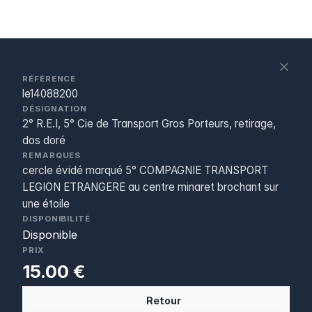
S
c
RÉFÉRENCE
le14088200
DÉSIGNATION
2° R.E.I, 5° Cie de Transport Gros Porteurs, retirage,
dos doré
REMARQUES
cercle évidé marqué 5° COMPAGNIE TRANSPORT
LEGION ETRANGERE au centre minaret brochant sur
une étoile
DISPONIBILITÉ
Disponible
PRIX
15.00 €
Retour