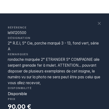
S
c
RÉFÉRENCE
le14120500
DÉSIGNATION
2° R.E.I, 5° Cie, porche marqué 3 - 13, fond vert, série
A
REMARQUES
rondache marquée 2° ETRANGER 5° COMPAGNIE aile
serpent grenade fer à mulet. ATTENTION... pouvant
disposer de plusieurs exemplaires de cet insigne, le
numéro vu sur la photo ne sera peut être pas celui que
vous allez recevoir,
DISPONIBILITÉ
Disponible
PRIX
90.00 €