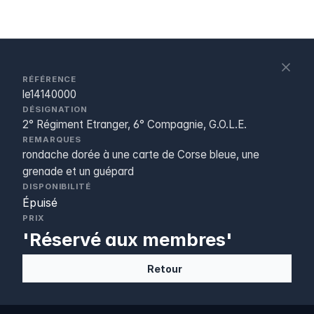
S
c
RÉFÉRENCE
le14140000
DÉSIGNATION
2° Régiment Etranger, 6° Compagnie, G.O.L.E.
REMARQUES
rondache dorée à une carte de Corse bleue, une
grenade et un guépard
DISPONIBILITÉ
Épuisé
PRIX
'Réservé aux membres'
Retour