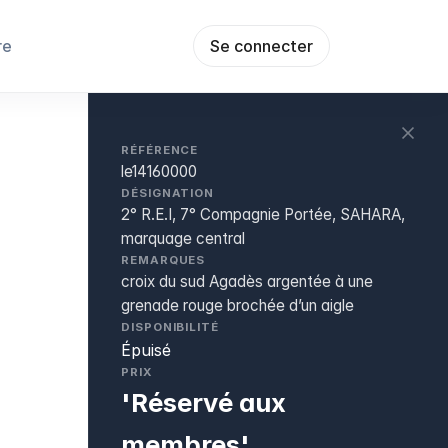
re
Se connecter
RÉFÉRENCE
le14160000
DÉSIGNATION
2° R.E.I, 7° Compagnie Portée, SAHARA,
marquage central
REMARQUES
croix du sud Agadès argentée à une
grenade rouge brochée d’un aigle
DISPONIBILITÉ
Épuisé
PRIX
'Réservé aux
membres'