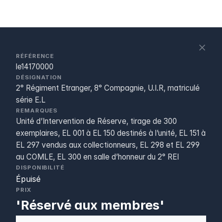
S
c
RÉFÉRENCE
le14170000
DÉSIGNATION
2° Régiment Etranger, 8° Compagnie, U.I.R, matriculé
série E.L
REMARQUES
Unité d’Intervention de Réserve, tirage de 300
exemplaires, EL 001 à EL 150 destinés à l’unité, EL 151 à
EL 297 vendus aux collectionneurs, EL 298 et EL 299
au COMLE, EL 300 en salle d’honneur du 2° REI
DISPONIBILITÉ
Épuisé
PRIX
'Réservé aux membres'