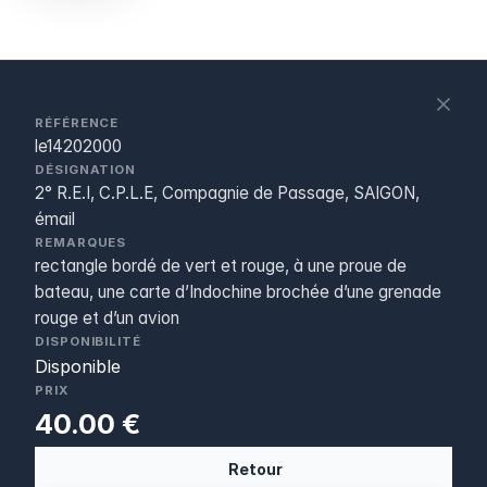
S
c
RÉFÉRENCE
le14202000
DÉSIGNATION
2° R.E.I, C.P.L.E, Compagnie de Passage, SAIGON,
émail
REMARQUES
rectangle bordé de vert et rouge, à une proue de
bateau, une carte d’Indochine brochée d’une grenade
rouge et d’un avion
DISPONIBILITÉ
Disponible
PRIX
40.00 €
Retour