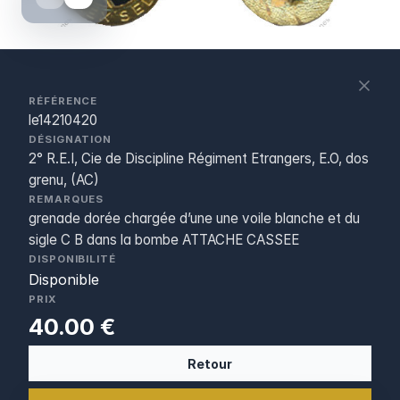
S
c
RÉFÉRENCE
le14210420
DÉSIGNATION
2° R.E.I, Cie de Discipline Régiment Etrangers, E.O, dos
grenu, (AC)
REMARQUES
grenade dorée chargée d’une une voile blanche et du
sigle C B dans la bombe ATTACHE CASSEE
DISPONIBILITÉ
Disponible
PRIX
40.00 €
Retour