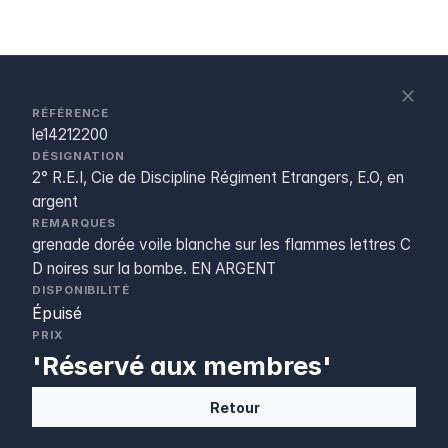
S
c
RÉFÉRENCE
le14212200
DÉSIGNATION
2° R.E.I, Cie de Discipline Régiment Etrangers, E.O, en
argent
REMARQUES
grenade dorée voile blanche sur les flammes lettres C
D noires sur la bombe. EN ARGENT
DISPONIBILITÉ
Épuisé
PRIX
'Réservé aux membres'
Retour