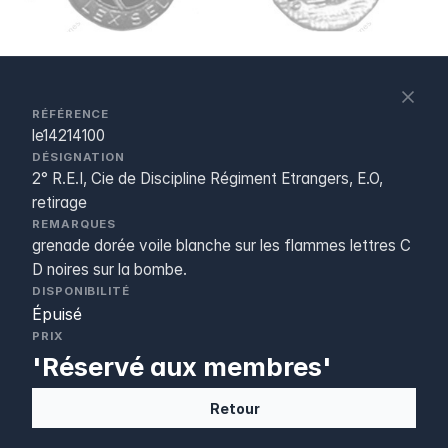
S
c
RÉFÉRENCE
le14214100
DÉSIGNATION
2° R.E.I, Cie de Discipline Régiment Etrangers, E.O,
retirage
REMARQUES
grenade dorée voile blanche sur les flammes lettres C
D noires sur la bombe.
DISPONIBILITÉ
Épuisé
PRIX
'Réservé aux membres'
Retour