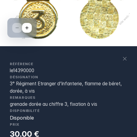
S
c
RÉFÉRENCE
le14390000
DÉSIGNATION
3° Régiment Etranger d’Infanterie, flamme de béret,
dorée, à vis
REMARQUES
grenade dorée au chiffre 3, fixation à vis
DISPONIBILITÉ
Disponible
PRIX
30.00 €