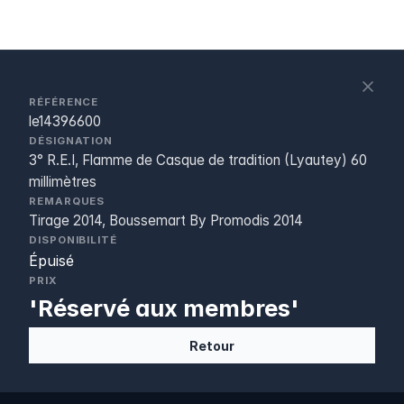
S
c
RÉFÉRENCE
le14396600
DÉSIGNATION
3° R.E.I, Flamme de Casque de tradition (Lyautey) 60
millimètres
REMARQUES
Tirage 2014, Boussemart By Promodis 2014
DISPONIBILITÉ
Épuisé
PRIX
'Réservé aux membres'
Retour