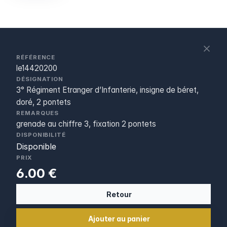
S
c
RÉFÉRENCE
le14420200
DÉSIGNATION
3° Régiment Etranger d’Infanterie, insigne de béret,
doré, 2 pontets
REMARQUES
grenade au chiffre 3, fixation 2 pontets
DISPONIBILITÉ
Disponible
PRIX
6.00 €
Retour
Ajouter au panier