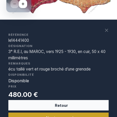
S
c
RÉFÉRENCE
le14441400
DÉSIGNATION
3° R.E.I, au MAROC, vers 1925 - 1930, en cuir, 50 x 40
millimètres
REMARQUES
écu taillé vert et rouge broché d’une grenade
DISPONIBILITÉ
Disponible
PRIX
480.00 €
Retour