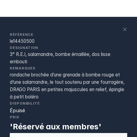
S
c
RÉFÉRENCE
le14450500
DÉSIGNATION
3° R.E.I, salamandre, bombe émaillée, dos lisse
embouti
REMARQUES
rondache brochée d’une grenade à bombe rouge et
d’une salamandre, le tout soutenu par une fourragère,
DRAGO PARIS en petites majuscules en relief, épingle
à petit boléro
DISPONIBILITÉ
Épuisé
PRIX
'Réservé aux membres'