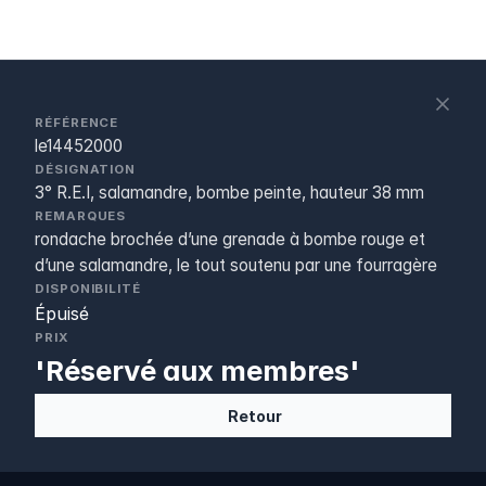
S
c
RÉFÉRENCE
le14452000
DÉSIGNATION
3° R.E.I, salamandre, bombe peinte, hauteur 38 mm
REMARQUES
rondache brochée d’une grenade à bombe rouge et
d’une salamandre, le tout soutenu par une fourragère
DISPONIBILITÉ
Épuisé
PRIX
'Réservé aux membres'
Retour