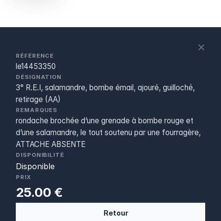
S
c
RÉFÉRENCE
le14453350
DÉSIGNATION
3° R.E.I, salamandre, bombe émail, ajouré, guilloché,
retirage (AA)
REMARQUES
rondache brochée d’une grenade à bombe rouge et
d’une salamandre, le tout soutenu par une fourragère,
ATTACHE ABSENTE
DISPONIBILITÉ
Disponible
PRIX
25.00 €
Retour