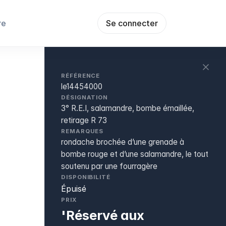
re
Se connecter
RÉFÉRENCE
le14454000
DÉSIGNATION
3° R.E.I, salamandre, bombe émaillée,
retirage R 73
REMARQUES
rondache brochée d’une grenade à
bombe rouge et d’une salamandre, le tout
soutenu par une fourragère
DISPONIBILITÉ
Épuisé
PRIX
'Réservé aux