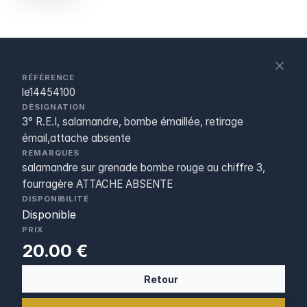
S
c
RÉFÉRENCE
le14454100
DÉSIGNATION
3° R.E.I, salamandre, bombe émaillée, retirage
émail,attache absente
REMARQUES
salamandre sur grenade bombe rouge au chiffre 3,
fourragère ATTACHE ABSENTE
DISPONIBILITÉ
Disponible
PRIX
20.00 €
Retour