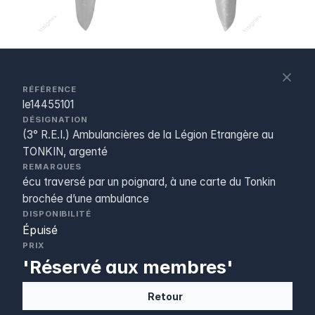
S
c
RÉFÉRENCE
le14455101
DÉSIGNATION
(3° R.E.I.) Ambulancières de la Légion Etrangère au
TONKIN, argenté
REMARQUES
écu traversé par un poignard, à une carte du Tonkin
brochée d’une ambulance
DISPONIBILITÉ
Épuisé
PRIX
'Réservé aux membres'
Retour