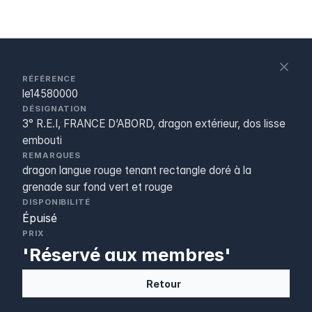
S
c
RÉFÉRENCE
le14580000
DÉSIGNATION
3° R.E.I, FRANCE D’ABORD, dragon extérieur, dos lisse
embouti
REMARQUES
dragon langue rouge tenant rectangle doré à la
grenade sur fond vert et rouge
DISPONIBILITÉ
Épuisé
PRIX
'Réservé aux membres'
Retour