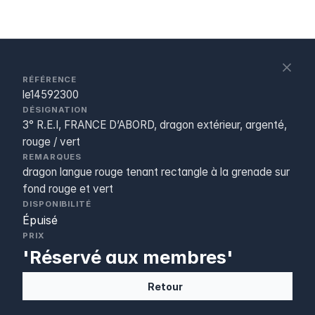
S
c
RÉFÉRENCE
le14592300
DÉSIGNATION
3° R.E.I, FRANCE D’ABORD, dragon extérieur, argenté,
rouge / vert
REMARQUES
dragon langue rouge tenant rectangle à la grenade sur
fond rouge et vert
DISPONIBILITÉ
Épuisé
PRIX
'Réservé aux membres'
Retour