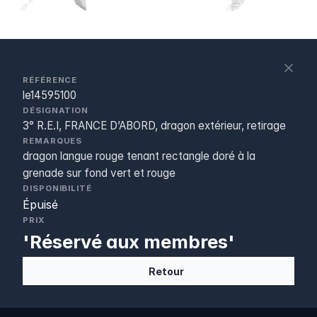
S
c
RÉFÉRENCE
le14595100
DÉSIGNATION
3° R.E.I, FRANCE D’ABORD, dragon extérieur, retirage
REMARQUES
dragon langue rouge tenant rectangle doré à la
grenade sur fond vert et rouge
DISPONIBILITÉ
Épuisé
PRIX
'Réservé aux membres'
Retour