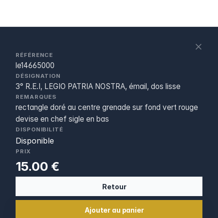
S
c
RÉFÉRENCE
le14665000
DÉSIGNATION
3° R.E.I, LEGIO PATRIA NOSTRA, émail, dos lisse
REMARQUES
rectangle doré au centre grenade sur fond vert rouge
devise en chef sigle en bas
DISPONIBILITÉ
Disponible
PRIX
15.00 €
Retour
Ajouter au panier