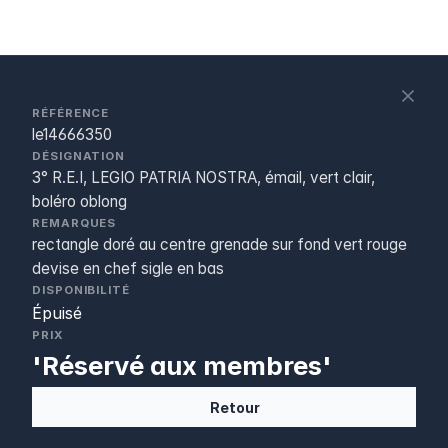
S
c
RÉFÉRENCE
le14666350
DÉSIGNATION
3° R.E.I, LEGIO PATRIA NOSTRA, émail, vert clair,
boléro oblong
REMARQUES
rectangle doré au centre grenade sur fond vert rouge
devise en chef sigle en bas
DISPONIBILITÉ
Épuisé
PRIX
'Réservé aux membres'
Retour