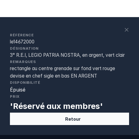
S
c
RÉFÉRENCE
le14672000
DÉSIGNATION
3° R.E.I, LEGIO PATRIA NOSTRA, en argent, vert clair
REMARQUES
rectangle au centre grenade sur fond vert rouge
devise en chef sigle en bas EN ARGENT
DISPONIBILITÉ
Épuisé
PRIX
'Réservé aux membres'
Retour