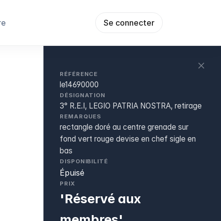
re
Se connecter
RÉFÉRENCE
le14690000
DÉSIGNATION
3° R.E.I, LEGIO PATRIA NOSTRA, retirage
REMARQUES
rectangle doré au centre grenade sur
fond vert rouge devise en chef sigle en
bas
DISPONIBILITÉ
Épuisé
PRIX
'Réservé aux
membres'