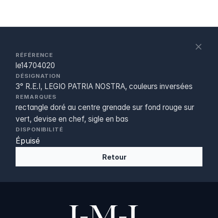
S
c
RÉFÉRENCE
le14704020
DÉSIGNATION
3° R.E.I, LEGIO PATRIA NOSTRA, couleurs inversées
REMARQUES
rectangle doré au centre grenade sur fond rouge sur
vert, devise en chef, sigle en bas
DISPONIBILITÉ
Épuisé
Retour