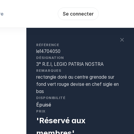
re
Se connecter
RÉFÉRENCE
le14704050
DÉSIGNATION
3° R.E.I, LEGIO PATRIA NOSTRA
REMARQUES
rectangle doré au centre grenade sur
fond vert rouge devise en chef sigle en
bas
DISPONIBILITÉ
Épuisé
PRIX
'Réservé aux
membres'