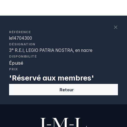
S
c
RÉFÉRENCE
le14704300
DÉSIGNATION
3° R.E.I, LEGIO PATRIA NOSTRA, en nacre
DISPONIBILITÉ
Épuisé
PRIX
'Réservé aux membres'
Retour