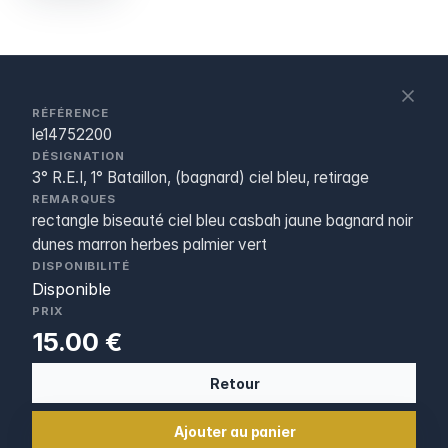
S
c
RÉFÉRENCE
le14752200
DÉSIGNATION
3° R.E.I, 1° Bataillon, (bagnard) ciel bleu, retirage
REMARQUES
rectangle biseauté ciel bleu casbah jaune bagnard noir
dunes marron herbes palmier vert
DISPONIBILITÉ
Disponible
PRIX
15.00 €
Retour
Ajouter au panier